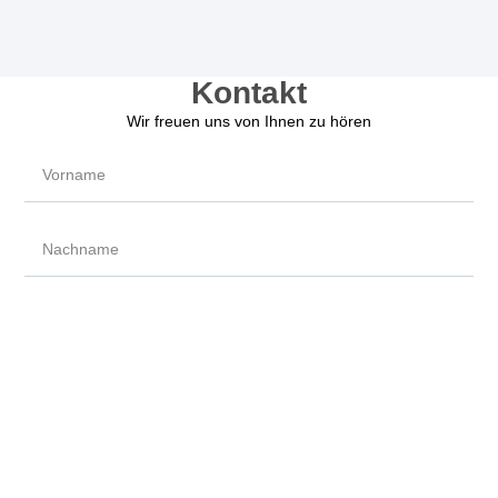
Kontakt
Wir freuen uns von Ihnen zu hören
Hinweis zum Datenschutz.
Wir verarbeiten Ihre Daten auf der Rechtsgrundlage gemäß Art. 6 Abs. 1
UAbs. 1 lit. b DSGVO. Sie können dieser Verarbeitung jederzeit
widersprechen. Mehr Informationen zum Schutz Ihrer Daten finden Sie in
unserer
Datenschutzerklärung
.