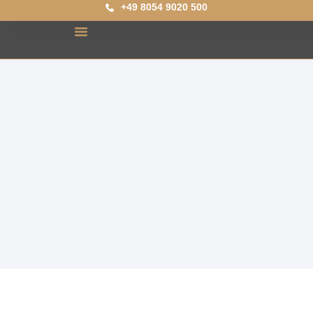
+49 8054 9020 500
Herzlich
Willkommen auf
dem Blog der HR
Society!