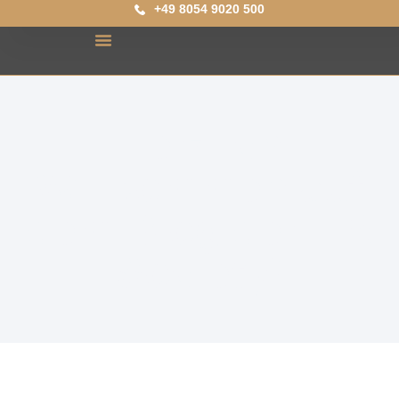
+49 8054 9020 500
Herzlich
Willkommen auf
dem Blog der HR
Society!