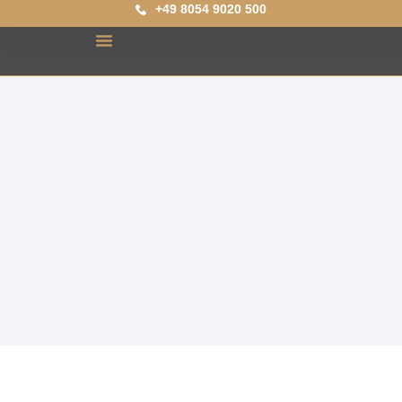
+49 8054 9020 500
Herzlich
Willkommen auf
dem Blog der HR
Society!