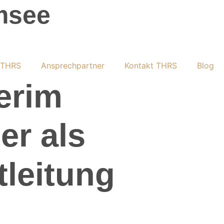
msee
 THRS
Ansprechpartner
Kontakt THRS
Blog
erim
er als
tleitung