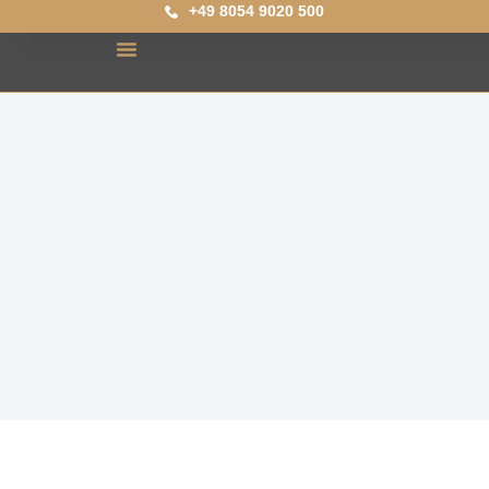
+49 8054 9020 500
Herzlich
Willkommen auf
dem Blog der HR
Society!