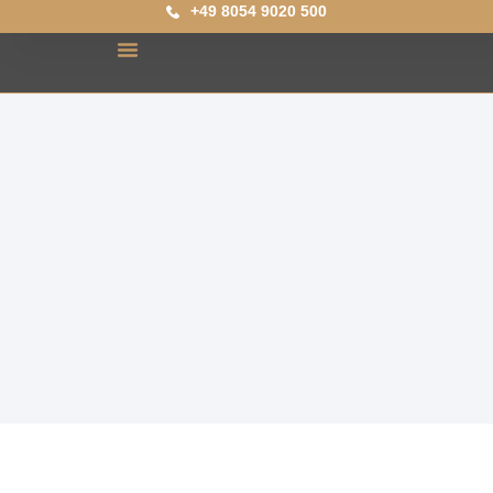
+49 8054 9020 500
Herzlich
Willkommen auf
dem Blog der HR
Society!