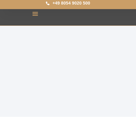
+49 8054 9020 500
Herzlich
Willkommen auf
dem Blog der HR
Society!