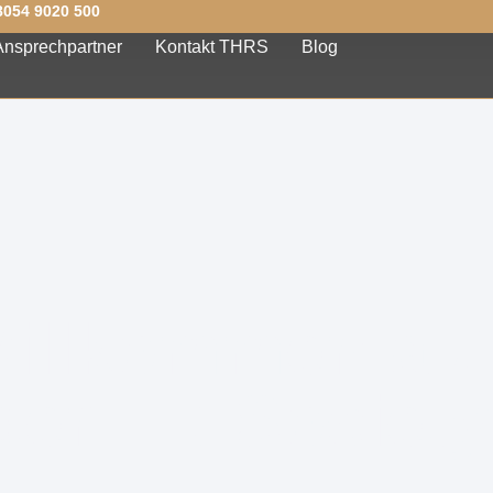
8054 9020 500
Ansprechpartner
Kontakt THRS
Blog
Willkommen au
der HR Society