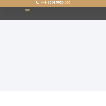
+49 8054 9020 500
Herzlich
Willkommen auf
dem Blog der HR
Society!