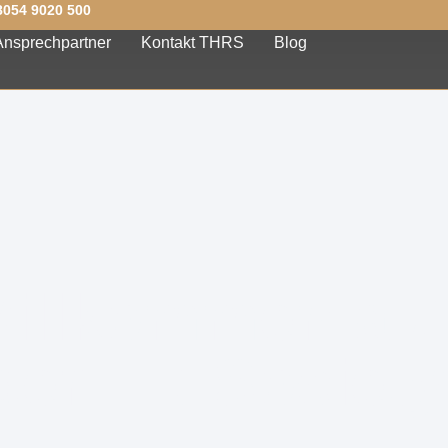
8054 9020 500
Ansprechpartner
Kontakt THRS
Blog
Willkommen au
der HR Society