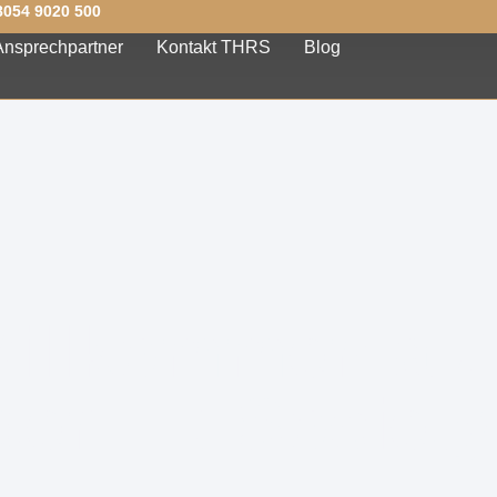
8054 9020 500
Ansprechpartner
Kontakt THRS
Blog
Willkommen au
der HR Society